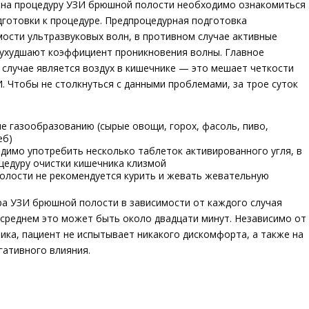
я на процедуру УЗИ брюшной полости необходимо ознакомиться
дготовки к процедуре. Предпроцедурная подготовка
ости ультразвуковых волн, в противном случае активные
 ухудшают коэффициент проникновения волны. Главное
 случае является воздух в кишечнике — это мешает четкости
. Чтобы не столкнуться с данными проблемами, за трое суток
е газообразованию (сырые овощи, горох, фасоль, пиво,
еб)
имо употребить несколько таблеток активированного угля, в
цедуру очистки кишечника клизмой
олости не рекомендуется курить и жевать жевательную
ра УЗИ брюшной полости в зависимости от каждого случая
среднем это может быть около двадцати минут. Независимо от
тика, пациент не испытывает никакого дискомфорта, а также на
гативного влияния.