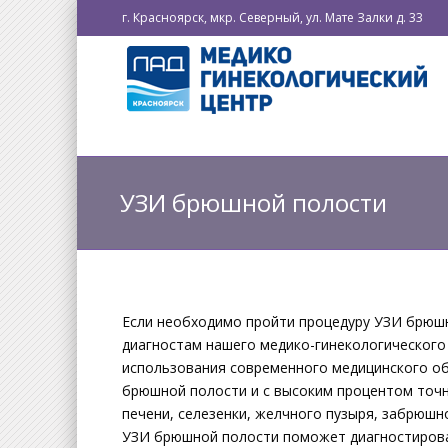
г. Красноярск, мкр. Северный, ул. Мате Залки д. 33
УЗИ брюшной полости
Если необходимо пройти процедуру УЗИ брюшн
диагностам нашего медико-гинекологического
использования современного медицинского об
брюшной полости и с высоким процентом точн
печени, селезенки, желчного пузыря, забрюшн
УЗИ брюшной полости поможет диагностироват