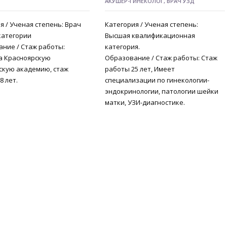
АКУШЕР-ГИНЕКОЛОГ, ВРАЧ УЗД
я / Ученая степень: Врач
Категория / Ученая степень:
категории
Высшая квалификационная
ние / Стаж работы:
категория.
а Красноярскую
Образование / Стаж работы: Стаж
скую академию, стаж
работы 25 лет, Имеет
8 лет.
специализации по гинекологии-
эндокринологии, патологии шейки
матки, УЗИ-диагностике.