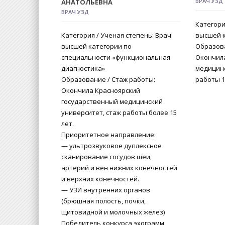
ВРАЧ УЗД
АНАТОЛЬЕВНА
ВРАЧ УЗД
Категори
Категория / Ученая степень: Врач
высшей 
высшей категории по
Образова
специальности «функциональная
Окончил
диагностика»
медицин
Образование / Стаж работы:
работы 1
Окончила Красноярский
государственный медицинский
университет, стаж работы более 15
лет.
Приоритетное направление:
— ультрозвуковое дуплексное
сканирование сосудов шеи,
артерий и вен нижних конечностей
и верхних конечностей.
— УЗИ внутренних органов
(брюшная полость, почки,
щитовидной и молочных желез)
Победитель конкурса эхограмм