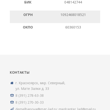
БИК
048142744
ОГРН
1092468018521
ОКПО
60360153
КОНТАКТЫ
г. Красноярск, мкр. Северный,
ул. Мате Залки д. 33
8 (391) 278-63-38
8 (391) 270-30-33
demelhanova@mgc-lad.ru; medcenter_lad@mail.ru