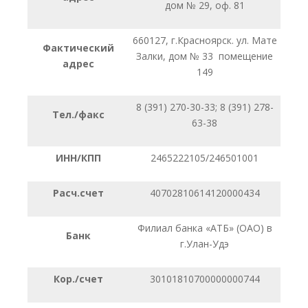
дом № 29, оф. 81
660127, г.Красноярск. ул. Мате
Фактический
Залки, дом № 33 помещение
адрес
149
8 (391) 270-30-33; 8 (391) 278-
Тел./факс
63-38
ИНН/КПП
2465222105/246501001
Расч.счет
40702810614120000434
Филиал банка «АТБ» (ОАО) в
Банк
г.Улан-Удэ
Кор./счет
30101810700000000744